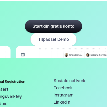
Start din gratis konto
Tilpasset Demo
Sosiale nettverk
Facebook
sert
Instagram
ngsverktøy
Linkedin
dere